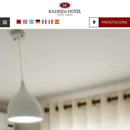
≡
PRENOTAZIONE
HOME
POSIZIONE
ALLOGGIO
SERVIZI
GALERIA
RICHIESTA
CONTATTI