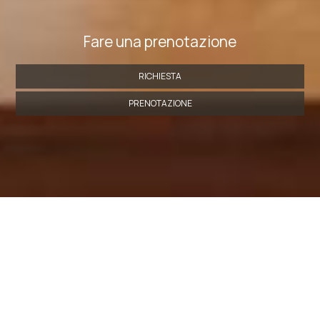
Fare una prenotazione
RICHIESTA
PRENOTAZIONE
» Camera Tripla con Balcone
» Camera Quadrupla con
Balcone
» Camera Matrimoniale con Balcone
»
Camera Matrimoniale Standard
SHARE
STAMPARE
Contattaci