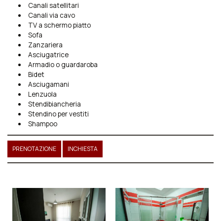
Canali satellitari
Canali via cavo
TV a schermo piatto
Sofa
Zanzariera
Asciugatrice
Armadio o guardaroba
Bidet
Asciugamani
Lenzuola
Stendibiancheria
Stendino per vestiti
Shampoo
PRENOTAZIONE
INCHIESTA